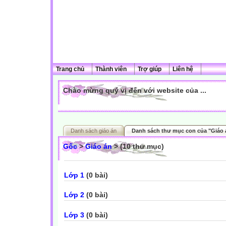
Trang chủ
Thành viên
Trợ giúp
Liên hệ
Chào mừng quý vị đến với website của ...
Danh sách giáo án
Danh sách thư mục con của "Giáo 
Gốc
>
Giáo án
> (10 thư mục)
Lớp 1
(0 bài)
Lớp 2
(0 bài)
Lớp 3
(0 bài)