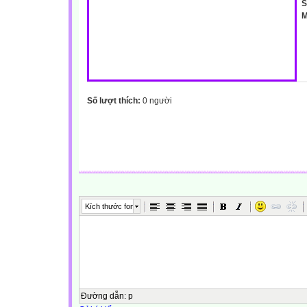
S
M
Số lượt thích:
0 người
Kích thước font
Đường dẫn
:
p