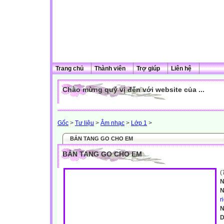
Trang chủ
Thành viên
Trợ giúp
Liên hệ
Chào mừng quý vị đến với website của ...
Gốc
>
Tư liệu
>
Âm nhạc
>
Lớp 1
>
BẢN TANG GO CHO EM
BẢN TANG GO CHO EM
(
N
N
r
N
D