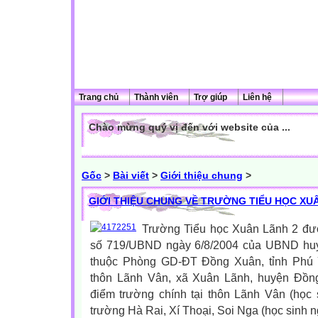
Trang chủ
Thành viên
Trợ giúp
Liên hệ
Chào mừng quý vị đến với website của ...
Gốc
>
Bài viết
>
Giới thiệu chung
>
GIỚI THIỆU CHUNG VỀ TRƯỜNG TIỂU HỌC XU
Trường Tiểu học Xuân Lãnh 2 đượ
số 719/UBND ngày 6/8/2004 của UBND huy
thuộc Phòng GD-ĐT Đồng Xuân, tỉnh Phú Y
thôn Lãnh Vân, xã Xuân Lãnh, huyện Đồn
điểm trường chính tại thôn Lãnh Vân (học 
trường Hà Rai, Xí Thoại, Soi Nga (học sinh n