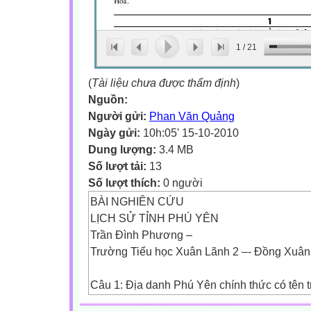
1
/
21
(
Tài liệu chưa được thẩm định
)
Nguồn:
Người gửi:
Phan Văn Quảng
Ngày gửi:
10h:05' 15-10-2010
Dung lượng:
3.4 MB
Số lượt tải:
13
Số lượt thích:
0 người
BÀI NGHIÊN CỨU
LỊCH SỬ TỈNH PHÚ YÊN
Trần Đình Phương –
Trường Tiểu học Xuân Lãnh 2 –- Đồng Xuân
Câu 1: Địa danh Phú Yên chính thức có tên t
cách một đơn vị hành chính từ năm nào? Để 