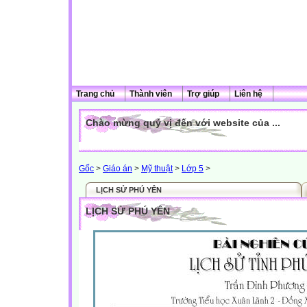
Trang chủ
Thành viên
Trợ giúp
Liên hệ
Chào mừng quý vị đến với website của ...
Gốc
>
Giáo án
>
Mỹ thuật
>
Lớp 5
>
LỊCH SỬ PHÚ YÊN
LỊCH SỬ PHÚ YÊN