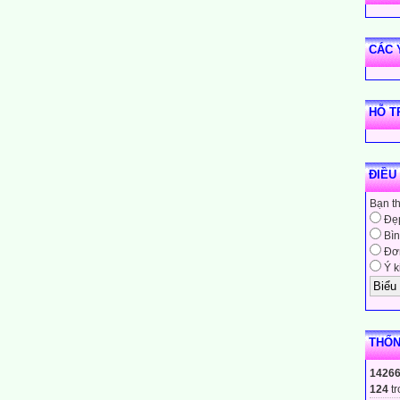
CÁC 
HỖ T
ĐIỀU
Bạn t
Đẹ
Bìn
Đơn
Ý k
THỐN
1426
124
tr