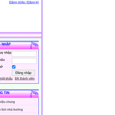
Đăng nhập / Đăng ký
 NHẬP
ruy nhập
hẩu
hớ
mật khẩu
ĐK thành viên
G TIN
thiệu chung
 tích nhà trường