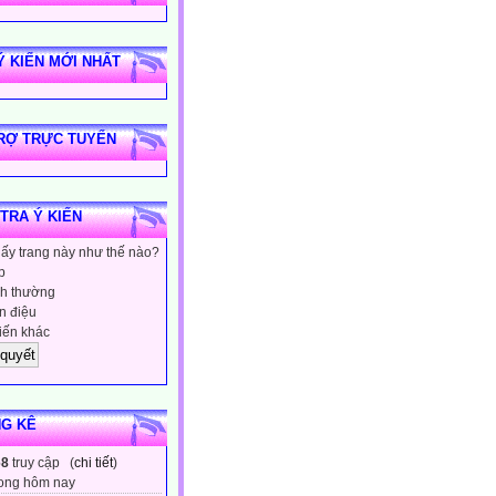
Ý KIẾN MỚI NHẤT
RỢ TRỰC TUYẾN
 TRA Ý KIẾN
hấy trang này như thế nào?
p
h thường
 điệu
iến khác
G KÊ
68
truy cập (
chi tiết
)
ong hôm nay