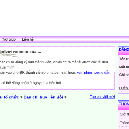
Trợ giúp
Liên hệ
ĐĂNG
n với website của ...
Tên t
c chưa đăng ký làm thành viên, vì vậy chưa thể tải được các tài liệu
Mật k
 của mình.
nhấn vào chữ
ĐK thành viên
ở phía bên trái, hoặc
xem phim hướng dẫn
Ghi n
ị có thể đăng nhập ở ngay phía bên trái.
Quên 
u tổ chức
>
Ban chỉ huy liên đội
>
Tạo bài viết mới
THÔN
Giới 
Thành