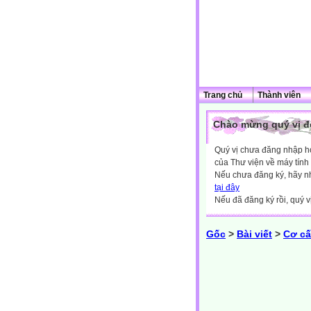
Trang chủ
Thành viên
Chào mừng quý vị đế
Quý vị chưa đăng nhập hoặ
của Thư viện về máy tính
Nếu chưa đăng ký, hãy 
tại đây
Nếu đã đăng ký rồi, quý v
Gốc
>
Bài viết
>
Cơ cấ