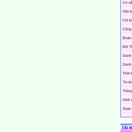
Cơ cấ
Văn 
Chi b
Công 
Đoàn
Đội T
Danh 
Danh 
Thời 
Tin tứ
Thôn
Hình 
Soạn 
TÀI 