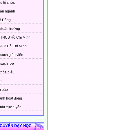
u tổ chức
bản ngành
ộ Đảng
đoàn trường
 TNCS Hồ Chí Minh
NTP Hồ Chí Minh
sách giáo viên
sách lớp
khóa biểu
c
g báo
ảnh hoạt động
bài trực tuyến
NGUYÊN DẠY HỌC