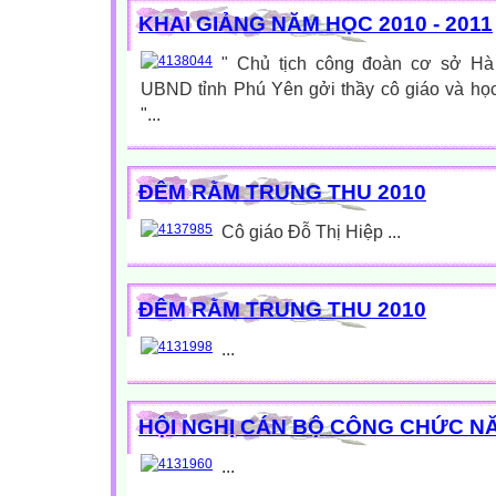
KHAI GIẢNG NĂM HỌC 2010 - 2011
" Chủ tịch công đoàn cơ sở H
UBND tỉnh Phú Yên gởi thầy cô giáo và học
"...
ĐÊM RẰM TRUNG THU 2010
Cô giáo Đỗ Thị Hiệp ...
ĐÊM RẰM TRUNG THU 2010
...
HỘI NGHỊ CÁN BỘ CÔNG CHỨC NĂM
...