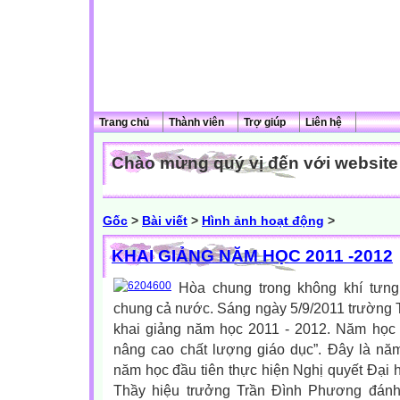
Trang chủ
Thành viên
Trợ giúp
Liên hệ
Chào mừng quý vị đến với website c
Gốc
>
Bài viết
>
Hình ảnh hoạt động
>
KHAI GIẢNG NĂM HỌC 2011 -2012
Hòa chung trong không khí tưng
chung cả nước. Sáng ngày 5/9/2011 trường 
khai giảng năm học 2011 - 2012. Năm học “
nâng cao chất lượng giáo dục”. Đây là năm
năm học đầu tiên thực hiện Nghị quyết Đại h
Thầy hiệu trưởng Trần Đình Phương đánh 