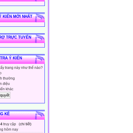
Ý KIẾN MỚI NHẤT
RỢ TRỰC TUYẾN
 TRA Ý KIẾN
hấy trang này như thế nào?
p
h thường
 điệu
iến khác
G KÊ
24
truy cập (
chi tiết
)
ng hôm nay