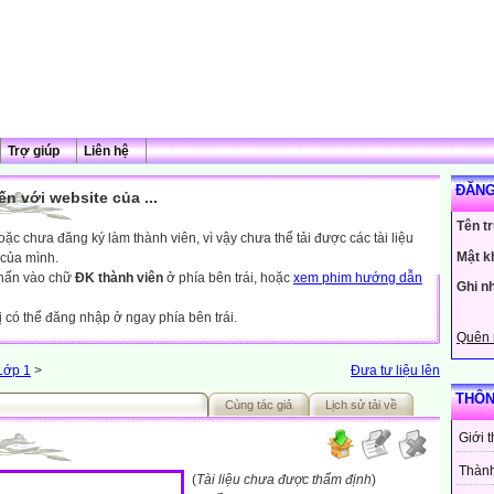
Trợ giúp
Liên hệ
ĐĂNG
n với website của ...
Tên t
c chưa đăng ký làm thành viên, vì vậy chưa thể tải được các tài liệu
Mật k
 của mình.
nhấn vào chữ
ĐK thành viên
ở phía bên trái, hoặc
xem phim hướng dẫn
Ghi n
ị có thể đăng nhập ở ngay phía bên trái.
Quên 
Lớp 1
>
Đưa tư liệu lên
THÔN
Cùng tác giả
Lịch sử tải về
Giới 
Thành
(
Tài liệu chưa được thẩm định
)