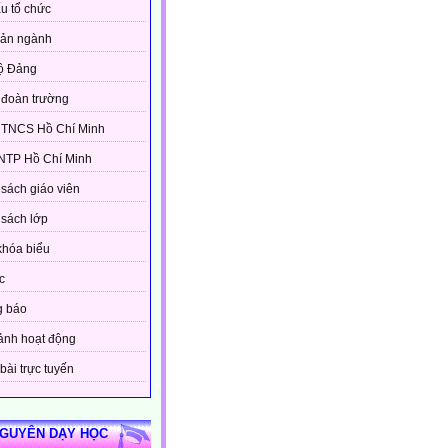
u tổ chức
bản ngành
ộ Đảng
đoàn trường
 TNCS Hồ Chí Minh
NTP Hồ Chí Minh
sách giáo viên
sách lớp
khóa biểu
c
g báo
ảnh hoạt động
bài trực tuyến
NGUYÊN DẠY HỌC