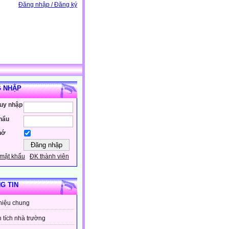
Đăng nhập / Đăng ký
 NHẬP
ruy nhập
hẩu
hớ
mật khẩu
ĐK thành viên
G TIN
thiệu chung
 tích nhà trường