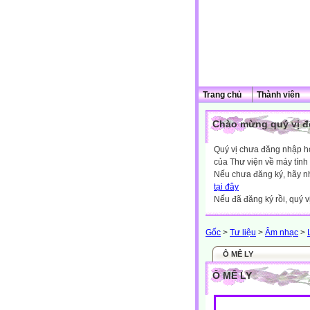
Trang chủ
Thành viên
Chào mừng quý vị đế
Quý vị chưa đăng nhập hoặ
của Thư viện về máy tính
Nếu chưa đăng ký, hãy 
tại đây
Nếu đã đăng ký rồi, quý v
Gốc
>
Tư liệu
>
Âm nhạc
>
Ô MÊ LY
Ô MÊ LY