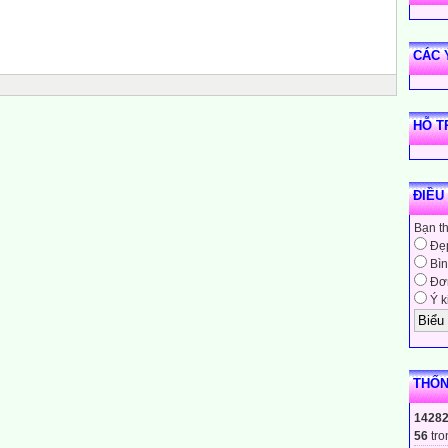
CÁC 
HỖ T
ĐIỀU
Bạn t
Đẹ
Bìn
Đơn
Ý k
THỐN
1428
56
tro