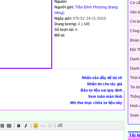
Nguồn:
Cơ cấ
Người gửi:
Trần Đình Phương
(
trang
Văn 
riêng
)
Ngày gửi:
07h:51' 24-11-2010
Chi b
Dung lượng:
4.1 MB
Số lượt tải:
6
Công 
Mô tả:
Đoàn
Đội T
Danh 
Danh 
Nhấn vào đây để tải về
Thời 
Nhắn tin cho tác giả
Tin tứ
Báo tư liệu sai quy định
Xem toàn màn hình
Thôn
Mở thư mục chứa tư liệu này
Hình 
Soạn 
TÀI 