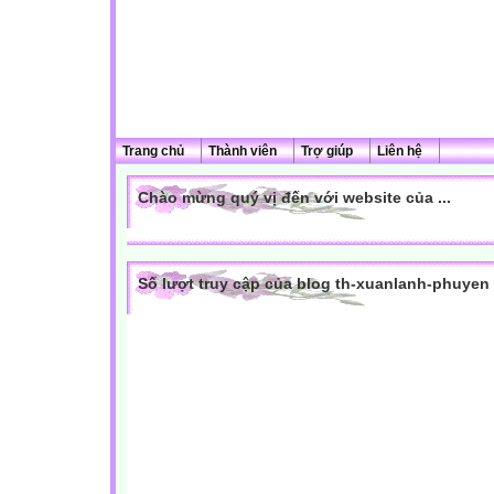
Trang chủ
Thành viên
Trợ giúp
Liên hệ
Chào mừng quý vị đến với website của ...
Số lượt truy cập của blog th-xuanlanh-phuyen