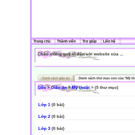
Trang chủ
Thành viên
Trợ giúp
Liên hệ
Chào mừng quý vị đến với website của ...
Danh sách giáo án
Danh sách thư mục con của "Mỹ th
Gốc
>
Giáo án
>
Mỹ thuật
> (5 thư mục)
Lớp 1
(0 bài)
Lớp 2
(0 bài)
Lớp 3
(0 bài)