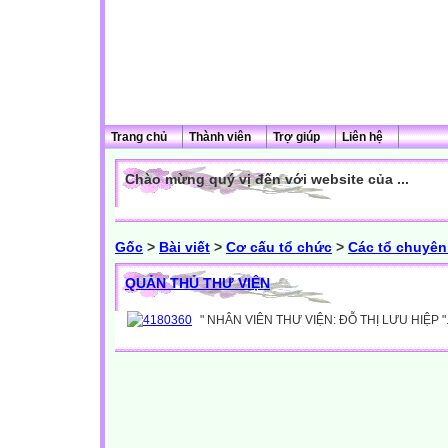
Trang chủ
Thành viên
Trợ giúp
Liên hệ
Chào mừng quý vị đến với website của ...
Gốc
>
Bài viết
>
Cơ cấu tổ chức
>
Các tổ chuyê
QUẢN THỦ THƯ VIỆN
" NHÂN VIÊN THƯ VIỆN: ĐỖ THỊ LƯU HIỆP ".