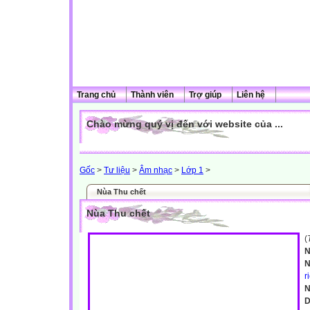
Trang chủ
Thành viên
Trợ giúp
Liên hệ
Chào mừng quý vị đến với website của ...
Gốc
>
Tư liệu
>
Âm nhạc
>
Lớp 1
>
Nùa Thu chết
Nùa Thu chết
(
N
N
r
N
D