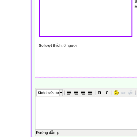
S
M
Số lượt thích:
0 người
Kích thước font
Đường dẫn
:
p