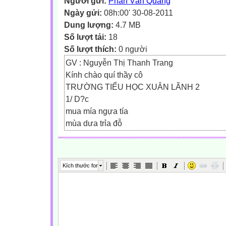
Người gửi:
Phan Văn Quảng
Ngày gửi:
08h:00' 30-08-2011
Dung lượng:
4.7 MB
Số lượt tải:
18
Số lượt thích:
0 người
GV : Nguyễn Thị Thanh Trang
Kính chào quí thầy cô
TRƯỜNG TIỂU HỌC XUÂN LÃNH 2
1/ D?c
mua mía ngựa tía
mùa dưa trỉa đỗ
Gió lùa kẽ lá
Lá khẽ đu đưa
Gió qua cửa sổ
Kích thước font
Bé vừa ngủ trưa.
2/ Viết bảng con
Kiểm tra bài cũ
Thứ ba ngày 5 tháng 10 năm 2010
Thứ ba ngày 5 tháng 10 năm 2010