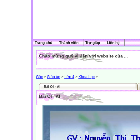
Trang chủ
Thành viên
Trợ giúp
Liên hệ
Chào mừng quý vị đến với website của ...
Gốc
>
Giáo án
>
Lớp 4
>
Khoa học
>
Bài OI - AI
Bài OI - AI