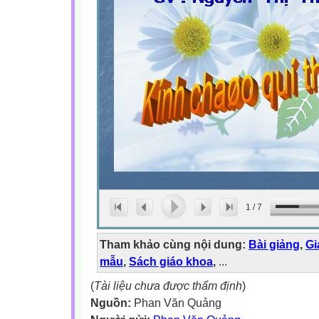
1
/
7
Tham khảo cùng nội dung:
Bài giảng
,
Gi
mẫu
,
Sách giáo khoa
,
...
(
Tài liệu chưa được thẩm định
)
Nguồn:
Phan Văn Quảng