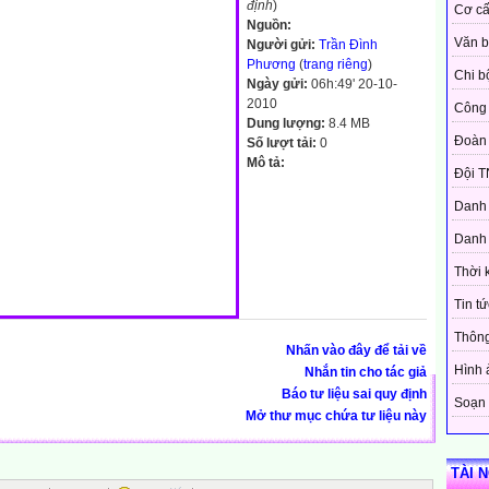
định
)
Cơ cấ
Nguồn:
Văn 
Người gửi:
Trần Đình
Phương
(
trang riêng
)
Chi b
Ngày gửi:
06h:49' 20-10-
2010
Công 
Dung lượng:
8.4 MB
Đoàn
Số lượt tải:
0
Mô tả:
Đội T
Danh 
Danh 
Thời 
Tin tứ
Thôn
Nhấn vào đây để tải về
Hình 
Nhắn tin cho tác giả
Báo tư liệu sai quy định
Soạn 
Mở thư mục chứa tư liệu này
TÀI 