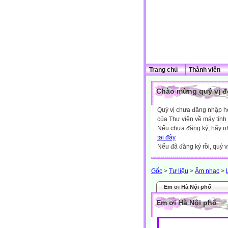
Trang chủ
Thành viên
Chào mừng quý vị đế
Quý vị chưa đăng nhập hoặ
của Thư viện về máy tính
Nếu chưa đăng ký, hãy 
tại đây
Nếu đã đăng ký rồi, quý v
Gốc
>
Tư liệu
>
Âm nhạc
>
Em ơi Hà Nội phố
Em ơi Hà Nội phố