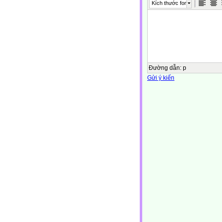
Kích thước font
Đường dẫn
:
p
Gửi ý kiến