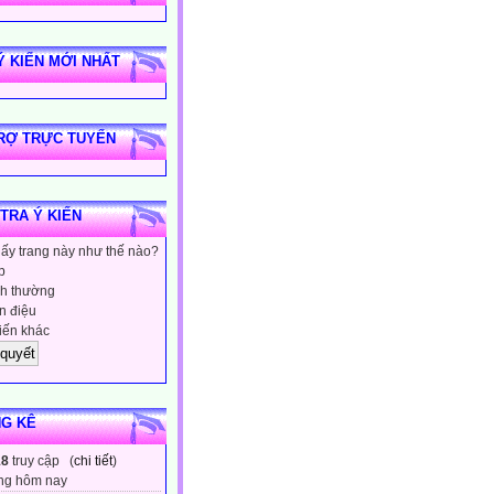
Ý KIẾN MỚI NHẤT
RỢ TRỰC TUYẾN
 TRA Ý KIẾN
hấy trang này như thế nào?
p
h thường
 điệu
iến khác
G KÊ
18
truy cập (
chi tiết
)
ng hôm nay