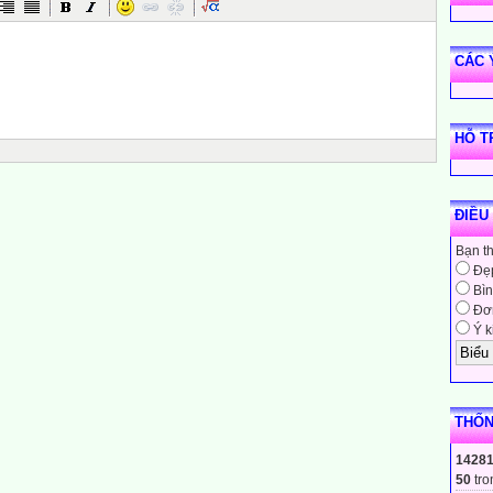
CÁC 
HỖ T
ĐIỀU
Bạn t
Đẹ
Bìn
Đơn
Ý k
THỐN
1428
50
tro