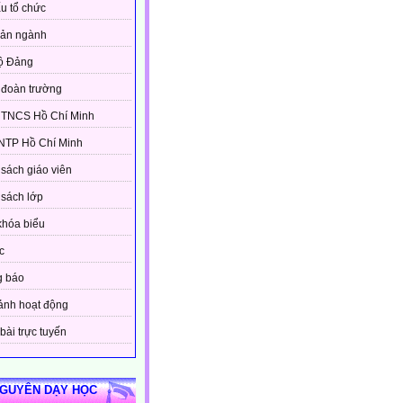
u tổ chức
bản ngành
ộ Đảng
đoàn trường
 TNCS Hồ Chí Minh
NTP Hồ Chí Minh
sách giáo viên
sách lớp
khóa biểu
c
g báo
ảnh hoạt động
bài trực tuyến
NGUYÊN DẠY HỌC