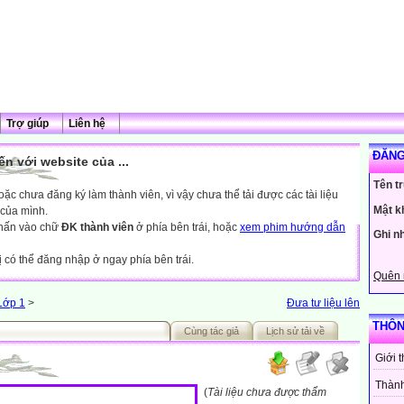
Trợ giúp
Liên hệ
ĐĂNG
n với website của ...
Tên t
c chưa đăng ký làm thành viên, vì vậy chưa thể tải được các tài liệu
Mật k
 của mình.
nhấn vào chữ
ĐK thành viên
ở phía bên trái, hoặc
xem phim hướng dẫn
Ghi n
ị có thể đăng nhập ở ngay phía bên trái.
Quên 
Lớp 1
>
Đưa tư liệu lên
THÔN
Cùng tác giả
Lịch sử tải về
Giới 
Thành
(
Tài liệu chưa được thẩm