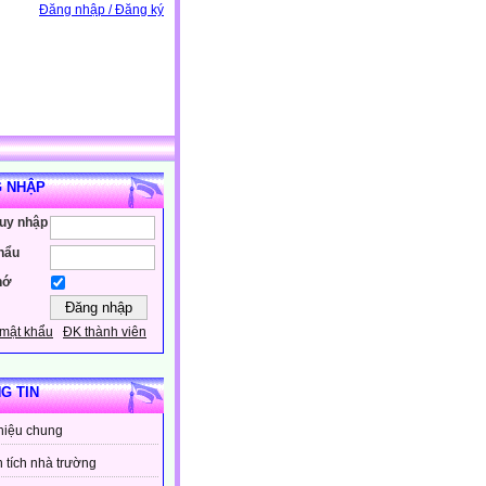
Đăng nhập / Đăng ký
 NHẬP
ruy nhập
hẩu
hớ
mật khẩu
ĐK thành viên
G TIN
thiệu chung
 tích nhà trường