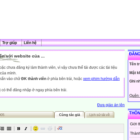
Trợ giúp
Liên hệ
ĐĂNG
n với website của ...
Tên t
c chưa đăng ký làm thành viên, vì vậy chưa thể tải được các tài liệu
Mật k
 của mình.
nhấn vào chữ
ĐK thành viên
ở phía bên trái, hoặc
xem phim hướng dẫn
Ghi n
ị có thể đăng nhập ở ngay phía bên trái.
Quên 
Đưa giáo án lên
THÔN
005
Cùng tác giả
Lịch sử tải về
Giới 
Thành