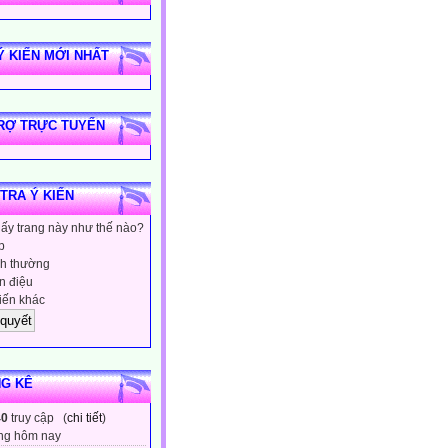
Ý KIẾN MỚI NHẤT
RỢ TRỰC TUYẾN
 TRA Ý KIẾN
hấy trang này như thế nào?
p
h thường
 điệu
iến khác
G KÊ
40
truy cập (
chi tiết
)
ng hôm nay