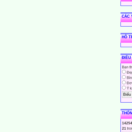
CÁC 
HỖ T
ĐIỀU
Bạn t
Đẹ
Bìn
Đơn
Ý k
THỐN
1425
21
tro