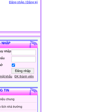
Đăng nhập / Đăng ký
 NHẬP
ruy nhập
hẩu
hớ
mật khẩu
ĐK thành viên
G TIN
thiệu chung
 tích nhà trường