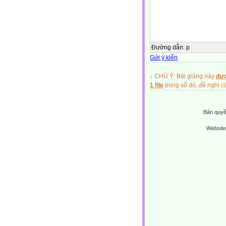
Đường dẫn
:
p
Gửi ý kiến
↓ CHÚ Ý: Bài giảng này
đượ
1 file
trong số đó, đề nghị
Bản quyề
Website