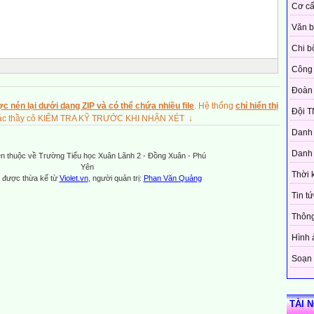
Cơ cấ
Văn 
Chi b
Công 
Đoàn
c nén lại dưới dạng ZIP và có thể chứa nhiều file
. Hệ thống
chỉ hiển thị
Đội T
 các thầy cô KIỂM TRA KỸ TRƯỚC KHI NHẬN XÉT ↓
Danh 
Danh 
n thuộc về Trường Tiểu học Xuân Lãnh 2 - Đồng Xuân - Phú
Yên
Thời 
 được thừa kế từ
Violet.vn
, người quản trị:
Phan Văn Quảng
Tin tứ
Thôn
Hình 
Soạn 
TÀI 