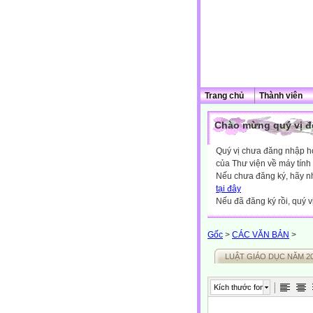
Trang chủ
Thành viên
Chào mừng quý vị đế
Quý vị chưa đăng nhập hoặ
của Thư viện về máy tính
Nếu chưa đăng ký, hãy 
tại đây
Nếu đã đăng ký rồi, quý v
Gốc
>
CÁC VĂN BẢN
>
LUẬT GIÁO DỤC NĂM 2
Kích thước font