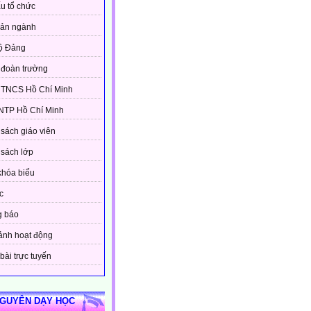
u tổ chức
bản ngành
ộ Đảng
đoàn trường
 TNCS Hồ Chí Minh
NTP Hồ Chí Minh
sách giáo viên
sách lớp
khóa biểu
c
g báo
ảnh hoạt động
bài trực tuyến
NGUYÊN DẠY HỌC