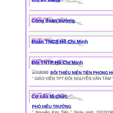
Công đoàn trường
Đoàn TNCS Hồ Chí Minh
Đội TNTP Hồ Chí Minh
ĐỘI THIẾU NIÊN TIỀN PHONG H
" GIÁO VIÊN TPT ĐỘI: NGUYỄN VĂN TÂM ".
Cơ cấu tổ chức
PHÓ HIỆU TRƯỞNG
" Nguyễn Kim Tiến " Ngày sinh: 10/10/19