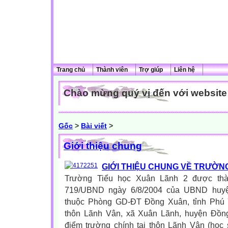
Trang chủ
Thành viên
Trợ giúp
Liên hệ
Chào mừng quý vị đến với website c
Gốc
>
Bài viết
>
Giới thiệu chung
GIỚI THIỆU CHUNG VỀ TRƯỜN
Trường Tiểu học Xuân Lãnh 2 được thà
719/UBND ngày 6/8/2004 của UBND huyệ
thuộc Phòng GD-ĐT Đồng Xuân, tỉnh Phú Y
thôn Lãnh Vân, xã Xuân Lãnh, huyện Đồn
điểm trường chính tại thôn Lãnh Vân (học 