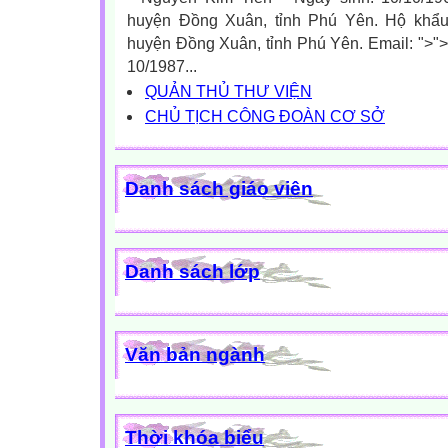
huyện Đồng Xuân, tỉnh Phú Yên. Hộ khẩu
huyện Đồng Xuân, tỉnh Phú Yên. Email: ">"
10/1987...
QUẢN THỦ THƯ VIỆN
CHỦ TỊCH CÔNG ĐOÀN CƠ SỞ
Danh sách giáo viên
Danh sách lớp
Văn bản ngành
Thời khóa biểu