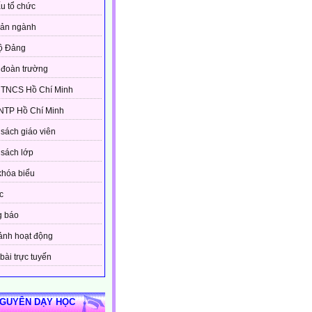
u tổ chức
bản ngành
ộ Đảng
đoàn trường
 TNCS Hồ Chí Minh
NTP Hồ Chí Minh
sách giáo viên
sách lớp
khóa biểu
c
g báo
ảnh hoạt động
bài trực tuyến
NGUYÊN DẠY HỌC