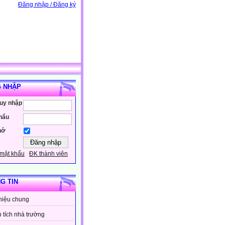
Đăng nhập / Đăng ký
 NHẬP
ruy nhập
hẩu
hớ
mật khẩu
ĐK thành viên
G TIN
thiệu chung
 tích nhà trường