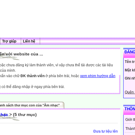
Trợ giúp
Liên hệ
ĐĂNG
n với website của ...
Tên t
c chưa đăng ký làm thành viên, vì vậy chưa thể tải được các tài liệu
Mật k
 của mình.
nhấn vào chữ
ĐK thành viên
ở phía bên trái, hoặc
xem phim hướng dẫn
Ghi n
ị có thể đăng nhập ở ngay phía bên trái.
Quên 
anh sách thư mục con của "Âm nhạc"
THÔN
nhạc
> (5 thư mục)
Giới 
Thành
Đưa tư liệu lên