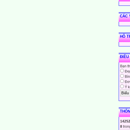
CÁC 
HỖ T
ĐIỀU
Bạn t
Đẹ
Bìn
Đơn
Ý k
THỐN
1425
8
tron