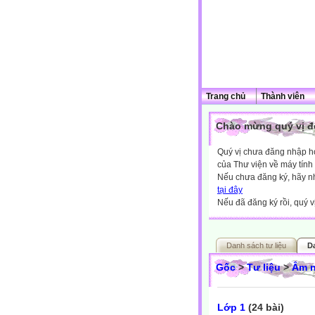
Trang chủ
Thành viên
Chào mừng quý vị đế
Quý vị chưa đăng nhập hoặ
của Thư viện về máy tính
Nếu chưa đăng ký, hãy 
tại đây
Nếu đã đăng ký rồi, quý v
Danh sách tư liệu
D
Gốc
>
Tư liệu
>
Âm 
Lớp 1
(24 bài)