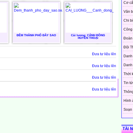
Cơ cấ
Văn 
Chi b
Công 
ĐÊM THÀNH PHỐ ĐẦY SAO
Cải lương: CÁNH ĐỒNG
HUYỀN THOẠI
Đoàn
Đội T
Đưa tư liệu lên
Danh 
Danh 
Đưa tư liệu lên
Thời 
Đưa tư liệu lên
Tin tứ
Đưa tư liệu lên
Thôn
Hình 
Soạn 
TÀI 