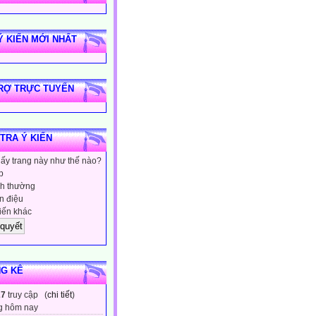
Ý KIẾN MỚI NHẤT
RỢ TRỰC TUYẾN
 TRA Ý KIẾN
hấy trang này như thế nào?
p
h thường
 điệu
iến khác
G KÊ
27
truy cập (
chi tiết
)
g hôm nay