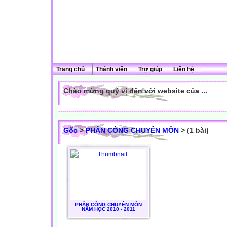
Trang chủ
Thành viên
Trợ giúp
Liên hệ
Chào mừng quý vị đến với website của ...
Gốc
>
PHÂN CÔNG CHUYÊN MÔN
> (1 bài)
PHÂN CÔNG CHUYÊN MÔN
NĂM HỌC 2010 - 2011