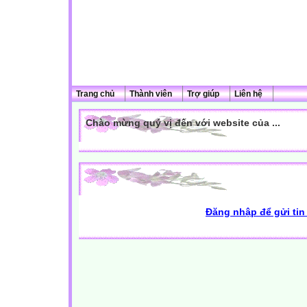
Trang chủ
Thành viên
Trợ giúp
Liên hệ
Chào mừng quý vị đến với website của ...
Đăng nhập để gửi tin