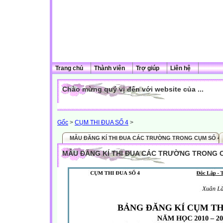
Trang chủ
Thành viên
Trợ giúp
Liên hệ
Chào mừng quý vị đến với website của ...
Gốc
>
CỤM THI ĐUA SỐ 4
>
MẪU ĐĂNG KÍ THI ĐUA CÁC TRƯỜNG TRONG CỤM SỐ 4
MẪU ĐĂNG KÍ THI ĐUA CÁC TRƯỜNG TRONG 