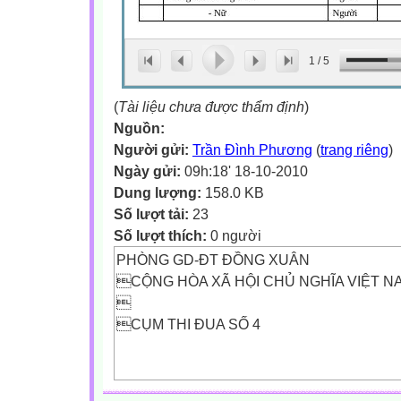
1
/
5
(
Tài liệu chưa được thẩm định
)
Nguồn:
Người gửi:
Trần Đình Phương
(
trang riêng
)
Ngày gửi:
09h:18' 18-10-2010
Dung lượng:
158.0 KB
Số lượt tải:
23
Số lượt thích:
0 người
PHÒNG GD-ĐT ĐỒNG XUÂN
CỘNG HÒA XÃ HỘI CHỦ NGHĨA VIỆT N

CỤM THI ĐUA SỐ 4
Độc Lập - Tự Do - Hạnh Phúc