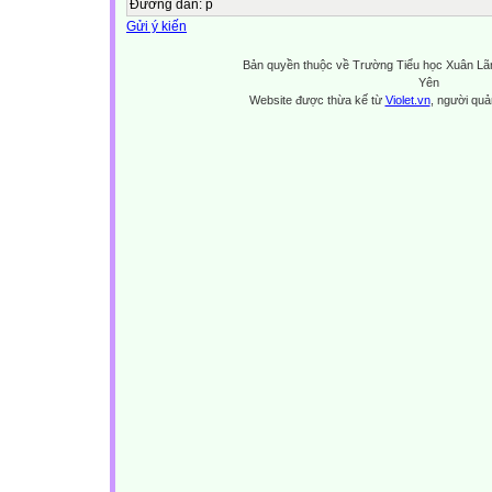
Đường dẫn
:
p
Gửi ý kiến
Bản quyền thuộc về Trường Tiểu học Xuân Lã
Yên
Website được thừa kế từ
Violet.vn
, người quản