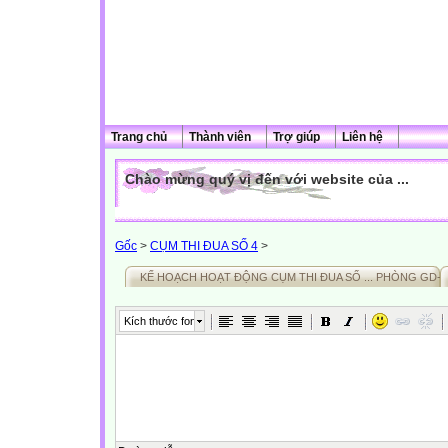
Trang chủ
Thành viên
Trợ giúp
Liên hệ
Chào mừng quý vị đến với website của ...
Gốc
>
CỤM THI ĐUA SỐ 4
>
KẾ HOẠCH HOẠT ĐỘNG CỤM THI ĐUA SỐ ... PHÒNG GD-
Kích thước font