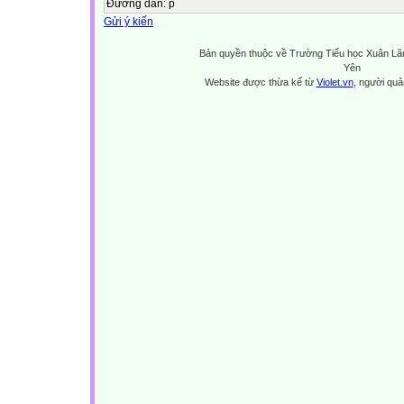
Đường dẫn
:
p
Gửi ý kiến
Bản quyền thuộc về Trường Tiểu học Xuân Lã
Yên
Website được thừa kế từ
Violet.vn
, người quản