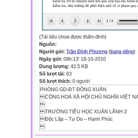
1
/
4
(
Tài liệu chưa được thẩm định
)
Nguồn:
Người gửi:
Trần Đình Phương
(
trang riêng
)
Ngày gửi:
09h:13' 18-10-2010
Dung lượng:
42.5 KB
Số lượt tải:
63
Số lượt thích:
0 người
PHÒNG GD-ĐT ĐỒNG XUÂN
CỘNG HOÀ XÃ HỘI CHỦ NGHĨA VIỆT N

TRƯỜNG TIỂU HỌC XUÂN LÃNH 2
Độc Lập – Tự Do – Hạnh Phúc

