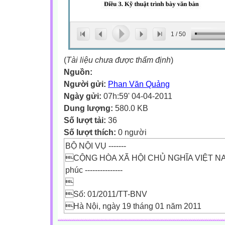
1
/
50
(
Tài liệu chưa được thẩm định
)
Nguồn:
Người gửi:
Phan Văn Quảng
Ngày gửi:
07h:59' 04-04-2011
Dung lượng:
580.0 KB
Số lượt tải:
36
Số lượt thích:
0 người
BỘ NỘI VỤ -------
CỘNG HÒA XÃ HỘI CHỦ NGHĨA VIỆT NAM 
phúc ---------------

Số: 01/2011/TT-BNV
Hà Nội, ngày 19 tháng 01 năm 2011
