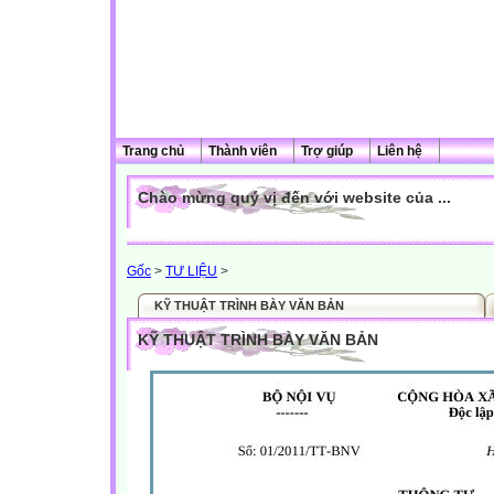
Trang chủ
Thành viên
Trợ giúp
Liên hệ
Chào mừng quý vị đến với website của ...
Gốc
>
TƯ LIỆU
>
KỸ THUẬT TRÌNH BÀY VĂN BẢN
KỸ THUẬT TRÌNH BÀY VĂN BẢN