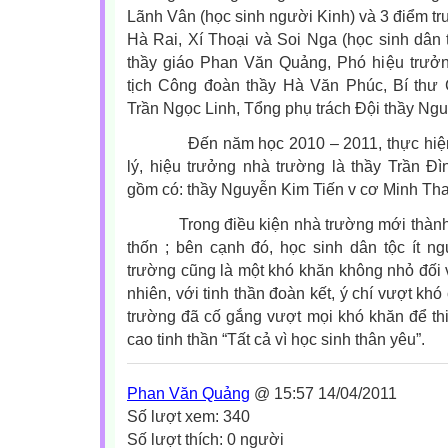
Lãnh Vân (học sinh người Kinh) và 3 điểm trư
Hà Rai, Xí Thoại và Soi Nga (học sinh dân t
thầy giáo Phan Văn Quảng, Phó hiệu trưở
tịch Công đoàn thầy Hà Văn Phúc, Bí th
ư 
Trần Ngọc Linh,
Tổng phụ trách Đội thầy Ng
Đến năm học 2010 – 2011, thực hiện v
lý, hiệu trưởng nhà trường là thầy Trần Đ
gồm có: thầy Nguyễn Kim Tiến v cơ Minh Th
Trong điều kiện nhà trường mới thành 
thốn ; bên cạnh đó, học sinh dân tộc ít n
trường cũng là một khó khăn không nhỏ đối 
nhiên, với tinh thần đoàn kết, ý chí vượt k
trường đã cố gắng vượt mọi khó khăn để thi 
cao tinh thần “Tất cả vì học sinh thân yêu”.
Phan Văn Quảng
@ 15:57 14/04/2011
Số lượt xem: 340
Số lượt thích: 0 người