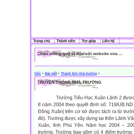
Trang chủ
Thành viên
Trợ giúp
Liên hệ
Chào mừng quý vị đến với website của ...
Gốc
>
Bài viết
>
Thành tích nhà trường
>
TRUYỀN THỐNG NHÀ TRƯỜNG
Trường Tiểu Học Xuân Lãnh 2 được thà
8 năm 2004 theo quyết định số: 719/UB.N
Đồng Xuân( trên cơ sở được tách ra từ trư
đó). Trường được xây dựng tại thôn Lãnh V
Xuân, tỉnh Phú Yên. Năm học 2004 – 200
trường. Trường bao gồm có 4 điểm trường: 