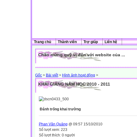
Trang chủ
Thành viên
Trợ giúp
Liên hệ
Chào mừng quý vị đến với website của ...
Gốc
>
Bài viết
>
Hình ảnh hoạt động
>
KHAI GIẢNG NĂM HỌC 2010 - 2011
Đánh trống khai trường
Phan Văn Quảng
@ 09:57 15/10/2010
Số lượt xem: 223
Số lượt thích: 0 người