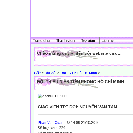
Trang chủ
Thành viên
Trợ giúp
Liên hệ
Chào mừng quý vị đến với website của ...
Gốc
>
Bài viết
>
Đội TNTP Hồ Chí Minh
>
ĐỘI THIẾU NIÊN TIỀN PHONG HỒ CHÍ MINH
GIÁO VIÊN TPT ĐỘI: NGUYỄN VĂN TÂM
Phan Văn Quảng
@ 14:09 21/10/2010
Số lượt xem: 229