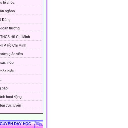
u tổ chức
bản ngành
ộ Đảng
đoàn trường
 TNCS Hồ Chí Minh
NTP Hồ Chí Minh
sách giáo viên
sách lớp
khóa biểu
c
g báo
ảnh hoạt động
bài trực tuyến
NGUYÊN DẠY HỌC