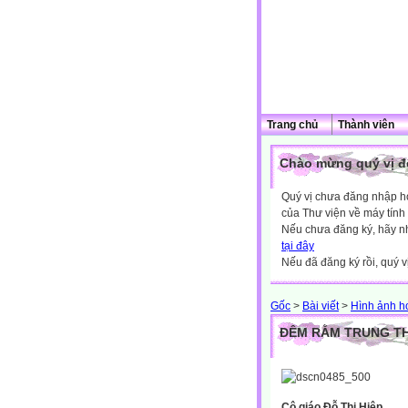
Trang chủ
Thành viên
Chào mừng quý vị đế
Quý vị chưa đăng nhập hoặ
của Thư viện về máy tính
Nếu chưa đăng ký, hãy 
tại đây
Nếu đã đăng ký rồi, quý v
Gốc
>
Bài viết
>
Hình ảnh h
ĐÊM RẰM TRUNG TH
Cô giáo Đỗ Thị Hiệp