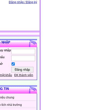
Đăng nhập / Đăng ký
 NHẬP
ruy nhập
hẩu
hớ
mật khẩu
ĐK thành viên
G TIN
thiệu chung
 tích nhà trường