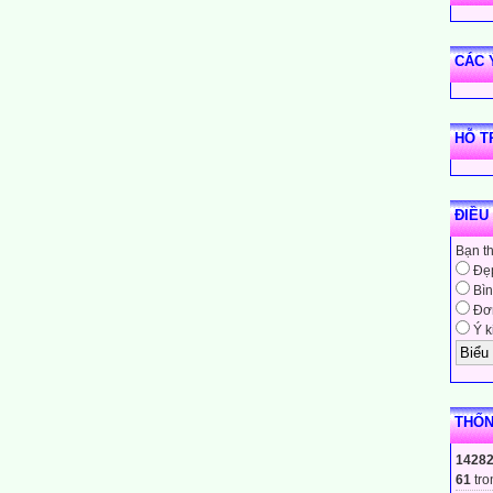
CÁC 
HỖ T
ĐIỀU
Bạn t
Đẹ
Bìn
Đơn
Ý k
THỐN
1428
61
tro