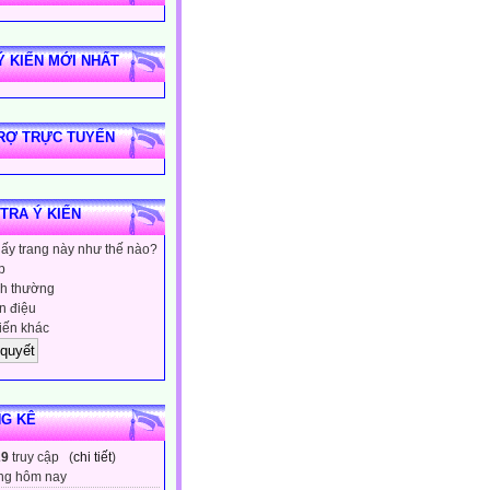
Ý KIẾN MỚI NHẤT
RỢ TRỰC TUYẾN
 TRA Ý KIẾN
hấy trang này như thế nào?
p
h thường
 điệu
iến khác
G KÊ
29
truy cập (
chi tiết
)
ng hôm nay