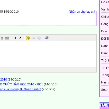
Cơ cấ
Văn 
45 15/10/2010
Nhắn tin cho tác giả
Chi b
Công 
Đoàn
Đội T
Danh 
Danh 
Thời 
Tin tứ
Thôn
2010
(14/10/10)
Hình 
G CHỨC NĂM HỌC 2010 - 2011
(14/10/10)
ng của trường TH Xuân Lãnh 2
(26/11/09)
Soạn 
TÀI 