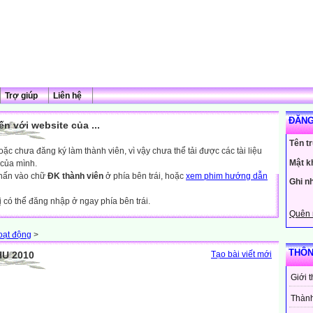
Trợ giúp
Liên hệ
ĐĂNG
n với website của ...
Tên t
c chưa đăng ký làm thành viên, vì vậy chưa thể tải được các tài liệu
Mật k
 của mình.
nhấn vào chữ
ĐK thành viên
ở phía bên trái, hoặc
xem phim hướng dẫn
Ghi n
ị có thể đăng nhập ở ngay phía bên trái.
Quên 
oạt động
>
THÔN
U 2010
Tạo bài viết mới
Giới 
Thành