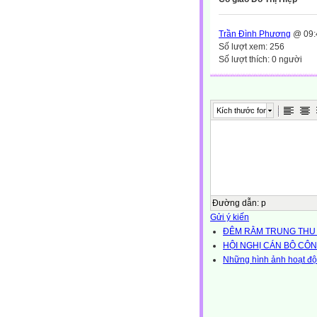
Trần Đình Phương
@ 09:
Số lượt xem: 256
Số lượt thích: 0 người
Kích thước font
Đường dẫn
:
p
Gửi ý kiến
ĐÊM RẰM TRUNG THU 
HỘI NGHỊ CÁN BỘ CÔN
Những hình ảnh hoạt độ