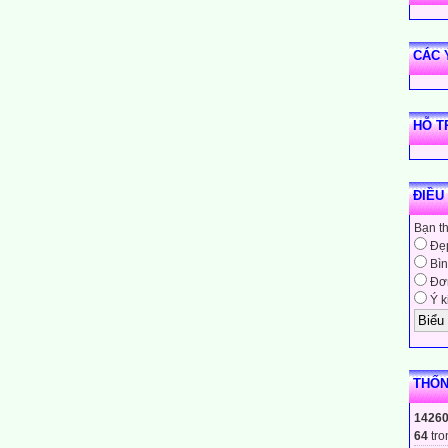
CÁC 
HỖ T
ĐIỀU
Bạn t
Đẹ
Bìn
Đơn
Ý k
THỐN
1426
64
tro