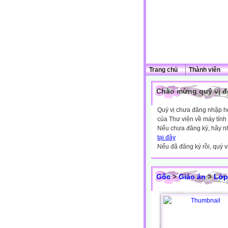
Trang chủ
Thành viên
Chào mừng quý vị đế
Quý vị chưa đăng nhập hoặ
của Thư viện về máy tính
Nếu chưa đăng ký, hãy 
tại đây
Nếu đã đăng ký rồi, quý v
Gốc
>
Giáo án
>
Lớp