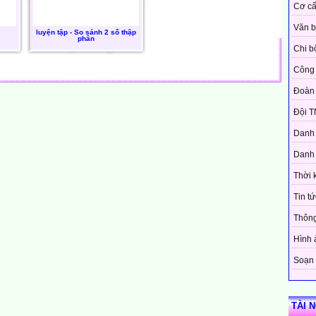
Cơ cấ
Văn 
luyện tập - So sánh 2 số thập
phân
Chi b
Công 
Đoàn
Đội T
Danh 
Danh 
Thời 
Tin tứ
Thôn
Hình 
Soạn 
TÀI 