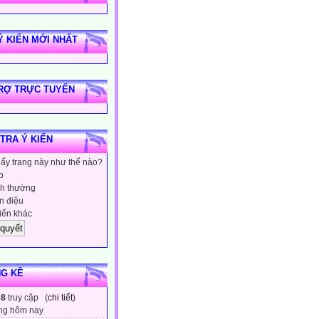
Ý KIẾN MỚI NHẤT
RỢ TRỰC TUYẾN
 TRA Ý KIẾN
hấy trang này như thế nào?
p
h thường
 điệu
iến khác
G KÊ
08
truy cập (
chi tiết
)
ng hôm nay