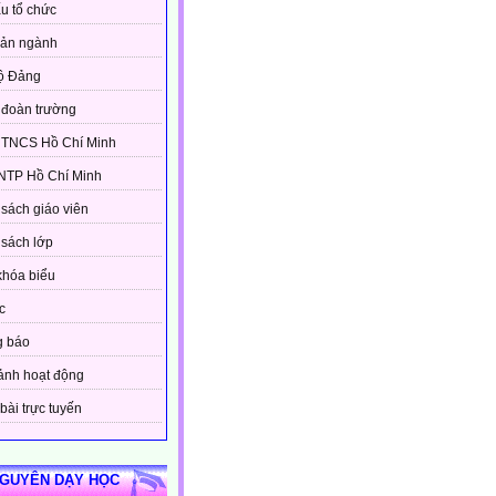
u tổ chức
bản ngành
ộ Đảng
đoàn trường
 TNCS Hồ Chí Minh
NTP Hồ Chí Minh
sách giáo viên
sách lớp
khóa biểu
c
g báo
ảnh hoạt động
bài trực tuyến
NGUYÊN DẠY HỌC