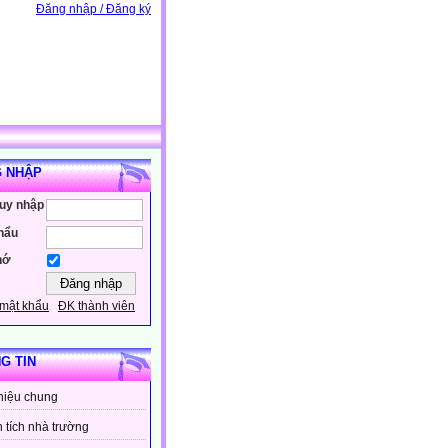
Đăng nhập / Đăng ký
 NHẬP
ruy nhập
hẩu
hớ
mật khẩu
ĐK thành viên
G TIN
thiệu chung
 tích nhà trường