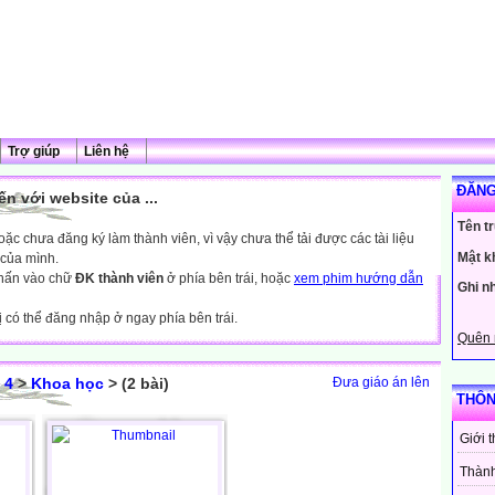
Trợ giúp
Liên hệ
ĐĂNG
n với website của ...
Tên t
c chưa đăng ký làm thành viên, vì vậy chưa thể tải được các tài liệu
Mật k
 của mình.
nhấn vào chữ
ĐK thành viên
ở phía bên trái, hoặc
xem phim hướng dẫn
Ghi n
ị có thể đăng nhập ở ngay phía bên trái.
Quên 
 4
>
Khoa học
> (2 bài)
Đưa giáo án lên
THÔN
Giới 
Thành